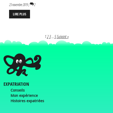
23 novembre 2019 |
2
LIRE PLUS
1
2
3
…
5
Suivant »
EXPATRIATION
Conseils
Mon expérience
Histoires expatriées