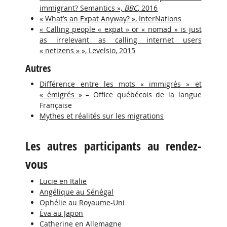
immigrant? Semantics »,
BBC
, 2016
« What’s an Expat Anyway? », InterNations
« Calling people « expat » or « nomad » is just
as irrelevant as calling internet users
« netizens » », Levelsio, 2015
Autres
Différence entre les mots « immigrés » et
« émigrés »
– Office québécois de la langue
Française
Mythes et réalités sur les migrations
Les autres participants au rendez-
vous
Lucie en Italie
Angélique au Sénégal
Ophélie au Royaume-Uni
Éva au Japon
Catherine en Allemagne