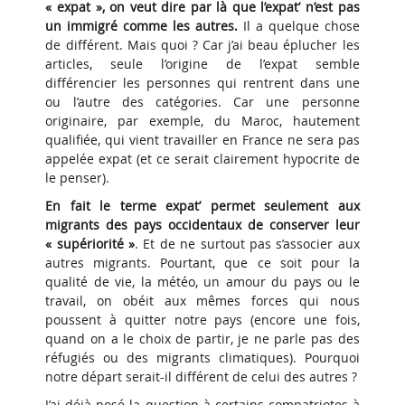
« expat », on veut dire par là que l’expat’ n’est pas
un immigré comme les autres.
Il a quelque chose
de différent. Mais quoi ? Car j’ai beau éplucher les
articles, seule l’origine de l’expat semble
différencier les personnes qui rentrent dans une
ou l’autre des catégories. Car une personne
originaire, par exemple, du Maroc, hautement
qualifiée, qui vient travailler en France ne sera pas
appelée expat (et ce serait clairement hypocrite de
le penser).
En fait le terme expat’ permet seulement aux
migrants des pays occidentaux de conserver leur
« supériorité »
. Et de ne surtout pas s’associer aux
autres migrants. Pourtant, que ce soit pour la
qualité de vie, la météo, un amour du pays ou le
travail, on obéit aux mêmes forces qui nous
poussent à quitter notre pays (encore une fois,
quand on a le choix de partir, je ne parle pas des
réfugiés ou des migrants climatiques). Pourquoi
notre départ serait-il différent de celui des autres ?
J’ai déjà posé la question à certains compatriotes à