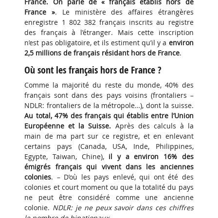
France. On parle de « français établis hors de
France »
. Le ministère des affaires étrangères
enregistre 1 802 382 français inscrits au registre
des français à l’étranger. Mais cette inscription
n’est pas obligatoire, et ils estiment qu’il y a
environ
2,5 millions de français résidant hors de France
.
Où sont les français hors de France ?
Comme la majorité du reste du monde, 40% des
français sont dans des pays voisins (frontaliers –
NDLR: frontaliers de la métropole…), dont la suisse.
Au total, 47% des français qui établis entre l’Union
Européenne et la Suisse.
Après des calculs à la
main de ma part sur ce registre, et en enlevant
certains pays (Canada, USA, Inde, Philippines,
Egypte, Taiwan, Chine),
il y a environ 16% des
émigrés français qui vivent dans les anciennes
colonies
. – D’où les pays enlevé, qui ont été des
colonies et court moment ou que la totalité du pays
ne peut être considéré comme une ancienne
colonie.
NDLR: je ne peux savoir dans ces chiffres
le nombre de binationaux
.