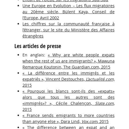
Une Europe en Evolution – Les flux migratoires
au 20ème siècle, Bülent Kaya, Conseil de
l’Europe, Avril 2002
Les chiffres sur la communauté française à
l’étranger, sur le site du Ministère des Affaires
étrangères
Les articles de presse
En anglais:
« Why are white people expats
when the rest of us are immigrants? », Mawuna
Remarque Koutonin, The Guardian.com, 2015
« La différence entre les immigrés et les
expatriés », Vincent Destouches,
L’actualité.com,
2015
« Pourquoi les blancs sont-ils des «expats»
alors que tous les autres sont des
«immigrés»? », Cécile Chalençon,
Slate.com
,
2015
« France sends emigrants to more countries
than anyone else », Dara Lind,
Vox.com
, 2015
« The difference between an expat and an