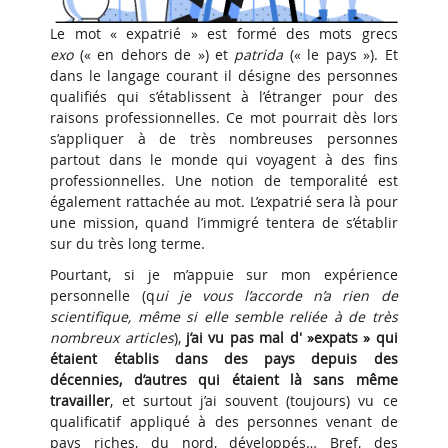
Le mot « expatrié » est formé des mots grecs
exo
(« en dehors de ») et
patrida
(« le pays »). Et
dans le langage courant il désigne des personnes
qualifiés qui s’établissent à l’étranger pour des
raisons professionnelles. Ce mot pourrait dès lors
s’appliquer à de très nombreuses personnes
partout dans le monde qui voyagent à des fins
professionnelles. Une notion de temporalité est
également rattachée au mot. L’expatrié sera là pour
une mission, quand l’immigré tentera de s’établir
sur du très long terme.
Pourtant, si je m’appuie sur mon expérience
personnelle (q
ui je vous l’accorde n’a rien de
scientifique, même si elle semble reliée à de très
nombreux articles
),
j’ai vu pas mal d' »expats » qui
étaient établis dans des pays depuis des
décennies, d’autres qui étaient là sans même
travailler
, et surtout j’ai souvent (toujours) vu ce
qualificatif appliqué à des personnes venant de
pays riches, du nord, développés… Bref, des