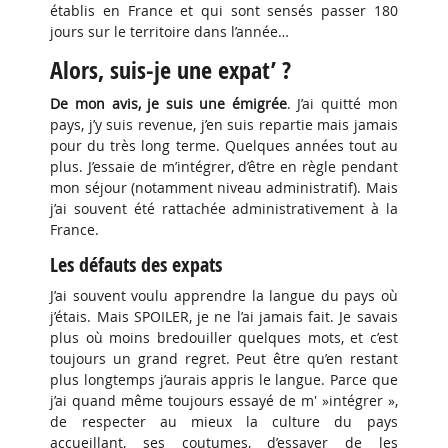
établis en France et qui sont sensés passer 180
jours sur le territoire dans l’année…
Alors, suis-je une expat’ ?
De mon avis, je suis une émigrée
. J’ai quitté mon
pays, j’y suis revenue, j’en suis repartie mais jamais
pour du très long terme. Quelques années tout au
plus. J’essaie de m’intégrer, d’être en règle pendant
mon séjour (notamment niveau administratif). Mais
j’ai souvent été rattachée administrativement à la
France.
Les défauts des expats
J’ai souvent voulu apprendre la langue du pays où
j’étais. Mais SPOILER, je ne l’ai jamais fait. Je savais
plus où moins bredouiller quelques mots, et c’est
toujours un grand regret. Peut être qu’en restant
plus longtemps j’aurais appris le langue. Parce que
j’ai quand même toujours essayé de m' »intégrer »,
de respecter au mieux la culture du pays
accueillant, ses coutumes, d’essayer de les