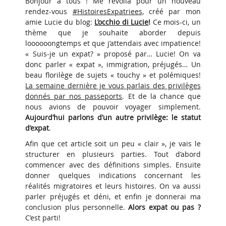
Bonjour à tous ! Me revoilà pour un nouveau
rendez-vous
#HistoiresExpatriees,
créé par mon
amie Lucie du blog:
L’occhio di Lucie
!
Ce mois-ci, un
thème que je souhaite aborder depuis
loooooongtemps et que j’attendais avec impatience!
« Suis-je un expat? » proposé par… Lucie! On va
donc parler « expat », immigration, préjugés… Un
beau florilège de sujets « touchy » et polémiques!
La semaine dernière je vous parlais des privilèges
donnés par nos passeports
. Et de la chance que
nous avions de pouvoir voyager simplement.
Aujourd’hui parlons d’un autre privilège: le statut
d’expat
.
Afin que cet article soit un peu « clair », je vais le
structurer en plusieurs parties. Tout d’abord
commencer avec des définitions simples. Ensuite
donner quelques indications concernant les
réalités migratoires et leurs histoires. On va aussi
parler préjugés et déni, et enfin je donnerai ma
conclusion plus personnelle.
Alors expat ou pas ?
C’est parti!