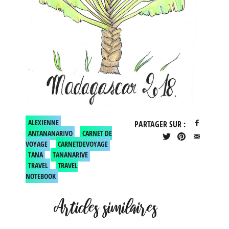
ALEXIENNE
PARTAGER SUR :
ANTANANARIVO
CARNET DE
VOYAGE
CARNETDEVOYAGE
TANA
TANANARIVE
TRAVEL
TRAVEL
NOTEBOOK
Articles similaires