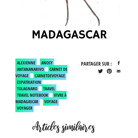
ALEXIENNE
ANOSY
PARTAGER SUR :
ANTANANARIVO
CARNET DE
VOYAGE
CARNETDEVOYAGE
EXPATRIATION
TOLAGNARO
TRAVEL
TRAVEL NOTEBOOK
VIVRE À
MADAGASCAR
VOYAGE
VOYAGER
Articles similaires