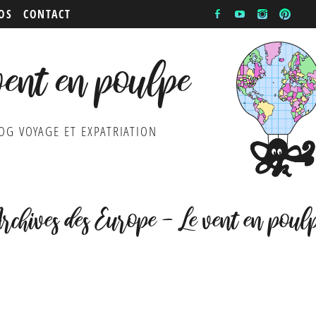
OS
CONTACT
vent en poulpe
OG VOYAGE ET EXPATRIATION
rchives des Europe - Le vent en poul