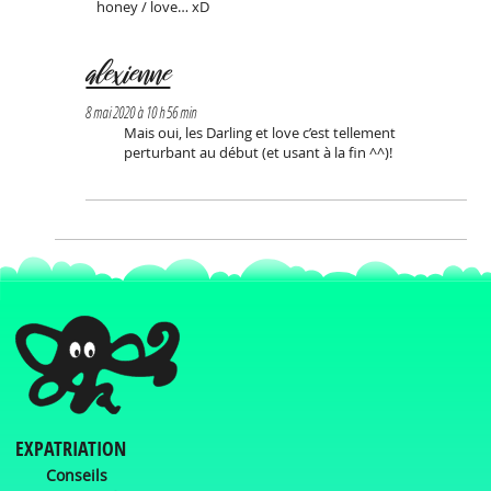
honey / love… xD
alexienne
8 mai 2020 à 10 h 56 min
Mais oui, les Darling et love c’est tellement
perturbant au début (et usant à la fin ^^)!
EXPATRIATION
Conseils