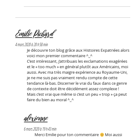
Emilie Pichard
4 mars 2020 à 20 h 58 min
Je découvre ton blog grâce aux Histoires Expatriées alors
voici mon premier commentaire ^_^
C’est intéressant, j’attribuais les exclamations exagérées
et le « too much » en général plutôt aux Américains, moi
aussi. Avec ma très maigre expérience au Royaume-Uni,
je ne me suis pas vraiment rendu compte de cette
tendance là-bas. Discerner le vrai du faux dans ce genre
de contexte doit être décidément assez complexe !
Mais c’est vrai que même si c’est un peu « trop » ça peut
faire du bien au moral ^_^
alexienne
6 mars 2020 à 19 h 43 min
Merci Emilie pour ton commentaire
Moi aussi