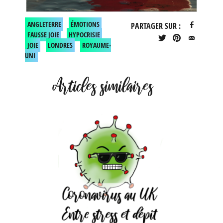
ANGLETERRE
ÉMOTIONS
PARTAGER SUR :
FAUSSE JOIE
HYPOCRISIE
JOIE
LONDRES
ROYAUME-
UNI
Articles similaires