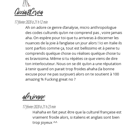
Ciccia&Cerva
17 février 2020 à 21 h 12 min
Ah on adore ce genre d’analyse, micro anthropologue
des codes culturels qu’on ne comprend pas , voire jamais
aha. On espère pour toi que tu arriveras à discerner les
nuances de la joie à l’anglaise un jour alors ! Ici en Italie ils
sont parfois comme ça, tout est bellissimo et à peine tu
comprends quelque chose ou réalises quelque chose tu
es bravissima. Même si tu répètes ce que viens de dire
ton interlocuteur. Nous on se dit qu’on a une réputation
à tenir quand on parait trop froides ahaha (la bonne
excuse pour ne pas surjouer) alors on te soutient à 100
amazing % Fucking great no ?
alexienne
17 février 2020 à 21 h 23 min
Hahaha en fait peut être que la culturel française est
vraiment froide alors, si italiens et anglais sont bien
trop joyeux ^^