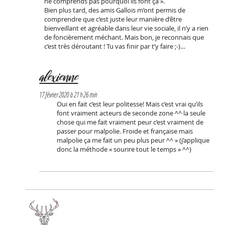
ne comprends pas pourquoi ils font ça ».
Bien plus tard, des amis Gallois m’ont permis de
comprendre que c’est juste leur manière d’être
bienveillant et agréable dans leur vie sociale, il n’y a rien
de foncièrement méchant. Mais bon, je reconnais que
c’est très déroutant ! Tu vas finir par t’y faire ;-)…
alexienne
17 février 2020 à 21 h 26 min
Oui en fait c’est leur politesse! Mais c’est vrai qu’ils
font vraiment acteurs de seconde zone ^^ la seule
chose qui me fait vraiment peur c’est vraiment de
passer pour malpolie. Froide et française mais
malpolie ça me fait un peu plus peur ^^ » (j’applique
donc la méthode « sourire tout le temps » ^^)